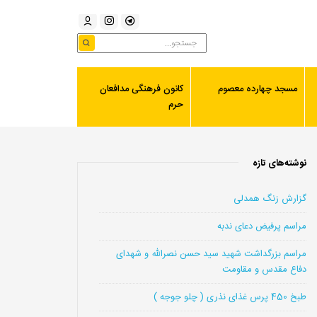
مسجد چهارده معصوم
کانون فرهنگی مدافعان
حرم
نوشته‌های تازه
گزارش زنگ همدلی
مراسم پرفیض دعای ندبه
مراسم بزرگداشت شهید سید حسن نصرالله و شهدای
دفاع مقدس و مقاومت
طبخ 450 پرس غذای نذری ( چلو جوجه )