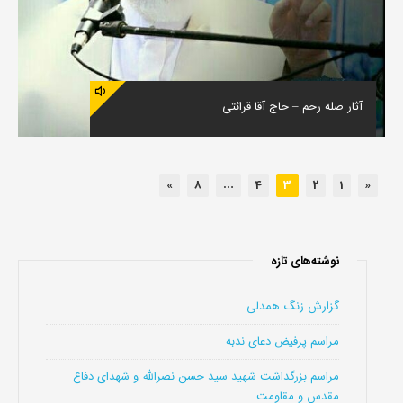
آثار صله رحم – حاج آقا قرائتی
»
8
…
4
3
2
1
«
نوشته‌های تازه
گزارش زنگ همدلی
مراسم پرفیض دعای ندبه
مراسم بزرگداشت شهید سید حسن نصرالله و شهدای دفاع
مقدس و مقاومت