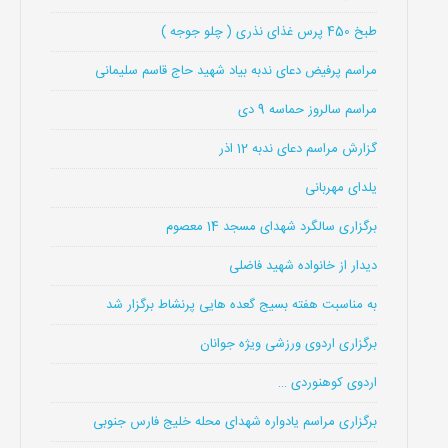
طبخ 450 پرس غذای نذری ( چلو جوجه )
مراسم پرفیض دعای ندبه بیاد شهید حاج قاسم سلیمانی
مراسم سالروز حماسه 9 دی
گزارش مراسم دعای ندبه 12 اذر
یلدای مهربانی
برگزاری سالگرد شهدای مسجد 14 معصوم
دیدار از خانواده شهید فاضلی
به مناسبت هفته بسیج گعده هایی پرنشاط برگزار شد
برگزاری اردوی ورزشی ویژه جوانان
اردوی کوهنوردی …
برگزاری مراسم یادواره شهدای محله خلیج فارس جنوبی