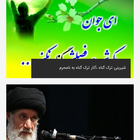
شیرینی ترک گناه ،آثار ترک گناه به نامحرم