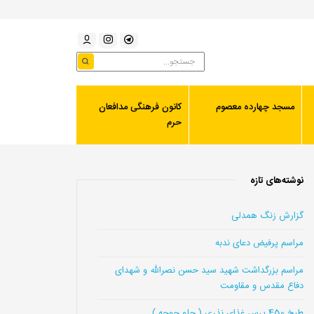
مسجد چهارده معصوم
کانون فرهنگی مدافعان
حرم
نوشته‌های تازه
گزارش زنگ همدلی
مراسم پرفیض دعای ندبه
مراسم بزرگداشت شهید سید حسن نصرالله و شهدای
دفاع مقدس و مقاومت
طبخ 450 پرس غذای نذری ( چلو جوجه )