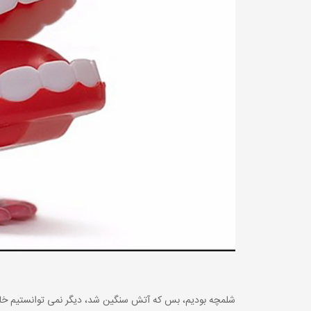
شلمچه بودیم، بس که آتش سنگین شد، دیگر نمی توانستیم خاکر