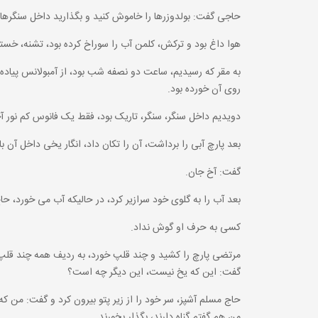
حاجی گفت: بولدوزرها را خاموش کنید و بگذارید داخل سنگرها تا
هوا داغ بود و ترکش، کلمن آب را سوراخ کرده بود، تشنه، خسته
به مقر که رسیدیم، ساعت دو نصفه شب بود، از آمبولانس پیاده 
روی آن خورده بود.
دویدیم داخل سنگر، سنگر، تاریک بود، فقط یک فانوس کم نور آ
بعد پارچ آبی را برداشت، آن را تکان داد، انگار یخی داخل آن با
گفت: آخ جان.
بعد آب را به گلوی خود سرازیر کرد، در حالیکه آب می خورد، حا
کسی به حرف او گوش نداد.
مرتضی پارچ را کشید و چند قلپ خورد، به ردیف همه چند قلپ آب
گفت: این که یخ نیست، این دیگر چه است؟
حاج مسلم آشپز، سر خود را از زیر پتو بیرون کرد و گفت: من 
من هم گفتم گناه دارند، بگذار بخورند.