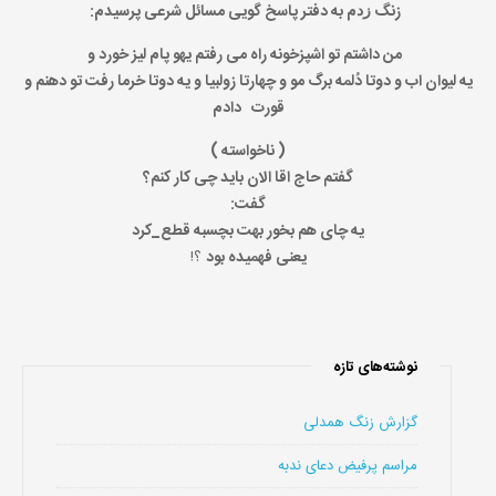
زنگ ﺯﺩم به دفتر پاسخ گویی مسائل شرعی پرسیدم:
من داشتم تو اشپزخونه راه می رفتم یهو پام لیز خورد و
یه لیوان اب و دوتا دُلمه برگ مو و چهارتا زولبیا و یه دوتا خرما رفت تو دهنم و
قورت دادم
( ناخواسته )
گفتم حاج اقا الان باید چی کار کنم؟
گفت:
یه چای هم بخور بهت بچسبه قطع_کرد
یعنی فهمیده بود
؟!
نوشته‌های تازه
گزارش زنگ همدلی
مراسم پرفیض دعای ندبه