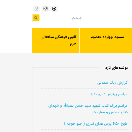
مسجد چهارده معصوم
کانون فرهنگی مدافعان
حرم
نوشته‌های تازه
گزارش زنگ همدلی
مراسم پرفیض دعای ندبه
مراسم بزرگداشت شهید سید حسن نصرالله و شهدای
دفاع مقدس و مقاومت
طبخ 450 پرس غذای نذری ( چلو جوجه )