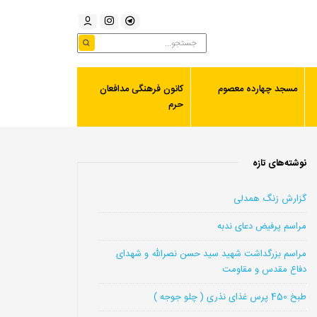
مسجد چهارده معصوم
کانون فرهنگی مدافعان
حرم
نوشته‌های تازه
گزارش زنگ همدلی
مراسم پرفیض دعای ندبه
مراسم بزرگداشت شهید سید حسن نصرالله و شهدای
دفاع مقدس و مقاومت
طبخ 450 پرس غذای نذری ( چلو جوجه )