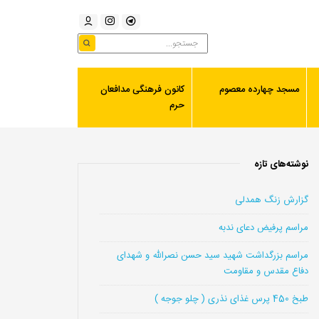
مسجد چهارده معصوم
کانون فرهنگی مدافعان
حرم
نوشته‌های تازه
گزارش زنگ همدلی
مراسم پرفیض دعای ندبه
مراسم بزرگداشت شهید سید حسن نصرالله و شهدای
دفاع مقدس و مقاومت
طبخ 450 پرس غذای نذری ( چلو جوجه )