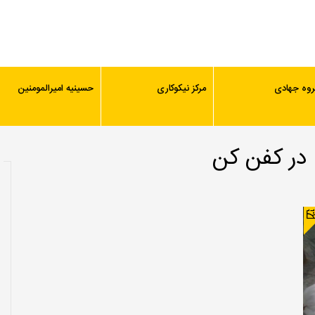
روه جهادی
مرکز نیکوکاری
حسینیه امیرالمومنین
 در کفن کن