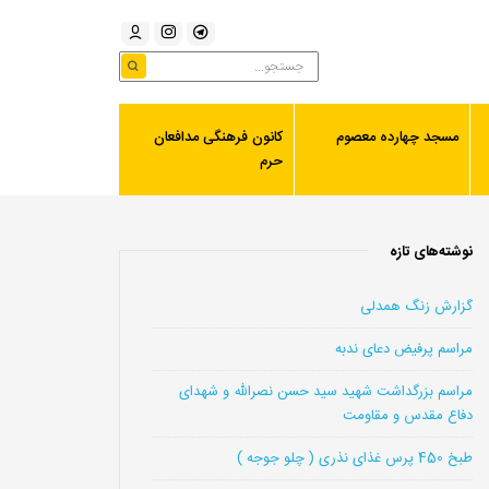
مسجد چهارده معصوم
کانون فرهنگی مدافعان
حرم
نوشته‌های تازه
گزارش زنگ همدلی
مراسم پرفیض دعای ندبه
مراسم بزرگداشت شهید سید حسن نصرالله و شهدای
دفاع مقدس و مقاومت
طبخ 450 پرس غذای نذری ( چلو جوجه )