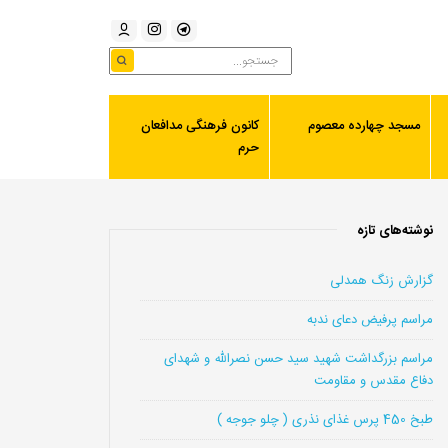
مسجد چهارده معصوم
کانون فرهنگی مدافعان
حرم
نوشته‌های تازه
گزارش زنگ همدلی
مراسم پرفیض دعای ندبه
مراسم بزرگداشت شهید سید حسن نصرالله و شهدای
دفاع مقدس و مقاومت
طبخ 450 پرس غذای نذری ( چلو جوجه )