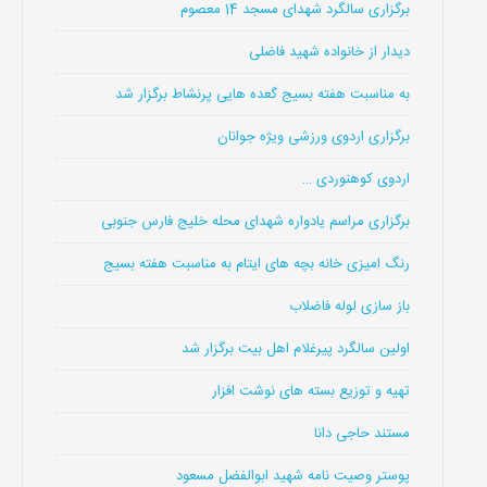
برگزاری سالگرد شهدای مسجد 14 معصوم
دیدار از خانواده شهید فاضلی
به مناسبت هفته بسیج گعده هایی پرنشاط برگزار شد
برگزاری اردوی ورزشی ویژه جوانان
اردوی کوهنوردی …
برگزاری مراسم یادواره شهدای محله خلیج فارس جنوبی
رنگ امیزی خانه بچه های ایتام به مناسبت هفته بسیج
باز سازی لوله فاضلاب
اولین سالگرد پیرغلام اهل بیت برگزار شد
تهیه و توزیع بسته های نوشت افزار
مستند حاجی دانا
پوستر وصیت نامه شهید ابوالفضل مسعود