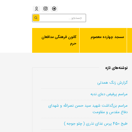
مسجد چهارده معصوم
کانون فرهنگی مدافعان
حرم
نوشته‌های تازه
گزارش زنگ همدلی
مراسم پرفیض دعای ندبه
مراسم بزرگداشت شهید سید حسن نصرالله و شهدای
دفاع مقدس و مقاومت
طبخ 450 پرس غذای نذری ( چلو جوجه )