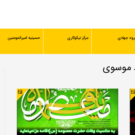
روه جهادی
مرکز نیکوکاری
حسینیه امیرالمومنین
د موسوی