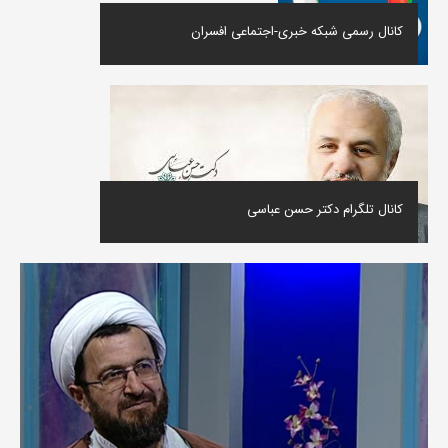
کانال رسمی شبکه خبری-اجتماعی افسران
کانال تلگرام دکتر حسن عباسی