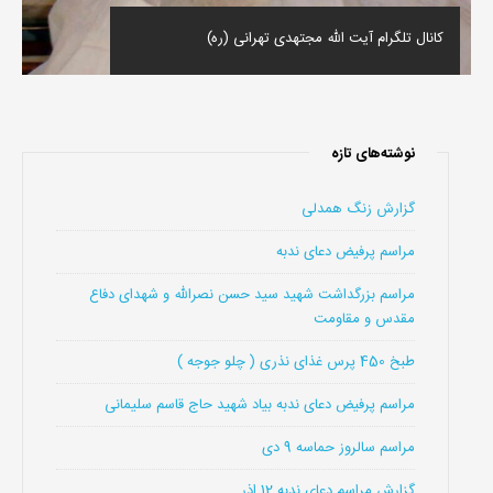
کانال تلگرام آیت الله مجتهدی تهرانی (ره)
نوشته‌های تازه
گزارش زنگ همدلی
مراسم پرفیض دعای ندبه
مراسم بزرگداشت شهید سید حسن نصرالله و شهدای دفاع
مقدس و مقاومت
طبخ 450 پرس غذای نذری ( چلو جوجه )
مراسم پرفیض دعای ندبه بیاد شهید حاج قاسم سلیمانی
مراسم سالروز حماسه 9 دی
گزارش مراسم دعای ندبه 12 اذر