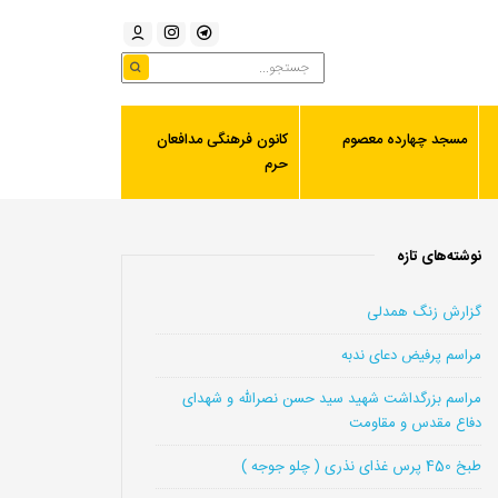
مسجد چهارده معصوم
کانون فرهنگی مدافعان
حرم
نوشته‌های تازه
گزارش زنگ همدلی
مراسم پرفیض دعای ندبه
مراسم بزرگداشت شهید سید حسن نصرالله و شهدای
دفاع مقدس و مقاومت
طبخ 450 پرس غذای نذری ( چلو جوجه )