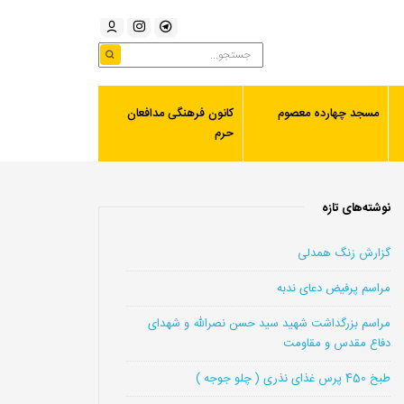
مسجد چهارده معصوم
کانون فرهنگی مدافعان
حرم
نوشته‌های تازه
گزارش زنگ همدلی
مراسم پرفیض دعای ندبه
مراسم بزرگداشت شهید سید حسن نصرالله و شهدای
دفاع مقدس و مقاومت
طبخ 450 پرس غذای نذری ( چلو جوجه )