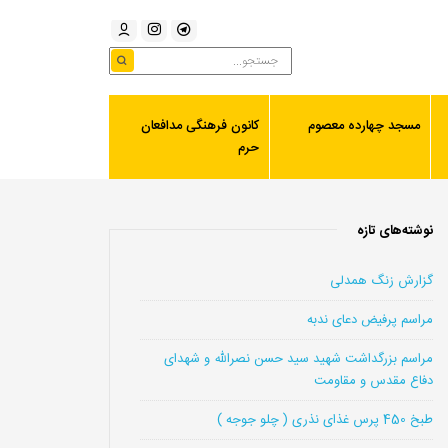
مسجد چهارده معصوم
کانون فرهنگی مدافعان
حرم
نوشته‌های تازه
گزارش زنگ همدلی
مراسم پرفیض دعای ندبه
مراسم بزرگداشت شهید سید حسن نصرالله و شهدای
دفاع مقدس و مقاومت
طبخ 450 پرس غذای نذری ( چلو جوجه )