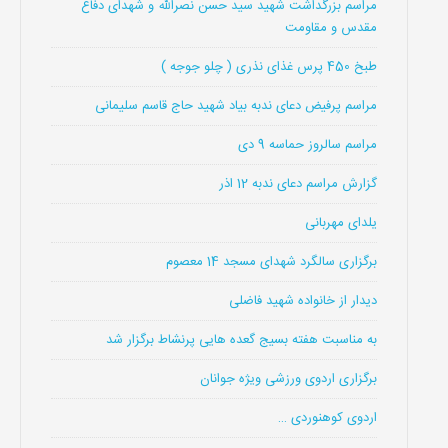
مراسم بزرگداشت شهید سید حسن نصرالله و شهدای دفاع
مقدس و مقاومت
طبخ 450 پرس غذای نذری ( چلو جوجه )
مراسم پرفیض دعای ندبه بیاد شهید حاج قاسم سلیمانی
مراسم سالروز حماسه 9 دی
گزارش مراسم دعای ندبه 12 اذر
یلدای مهربانی
برگزاری سالگرد شهدای مسجد 14 معصوم
دیدار از خانواده شهید فاضلی
به مناسبت هفته بسیج گعده هایی پرنشاط برگزار شد
برگزاری اردوی ورزشی ویژه جوانان
اردوی کوهنوردی …