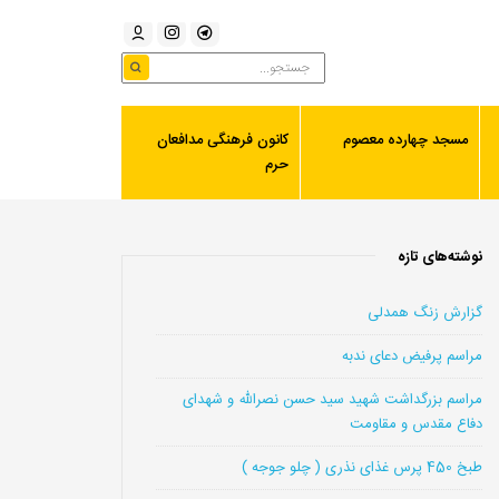
مسجد چهارده معصوم
کانون فرهنگی مدافعان
حرم
نوشته‌های تازه
گزارش زنگ همدلی
مراسم پرفیض دعای ندبه
مراسم بزرگداشت شهید سید حسن نصرالله و شهدای
دفاع مقدس و مقاومت
طبخ 450 پرس غذای نذری ( چلو جوجه )