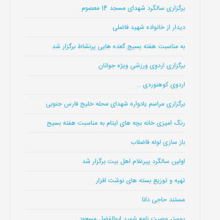
برگزاری سالگرد شهدای مسجد 14 معصوم
دیدار از خانواده شهید فاضلی
به مناسبت هفته بسیج گعده هایی پرنشاط برگزار شد
برگزاری اردوی ورزشی ویژه جوانان
اردوی کوهنوردی …
برگزاری مراسم یادواره شهدای محله خلیج فارس جنوبی
رنگ امیزی خانه بچه های ایتام به مناسبت هفته بسیج
باز سازی لوله فاضلاب
اولین سالگرد پیرغلام اهل بیت برگزار شد
تهیه و توزیع بسته های نوشت افزار
مستند حاجی دانا
پوستر وصیت نامه شهید ابوالفضل مسعود