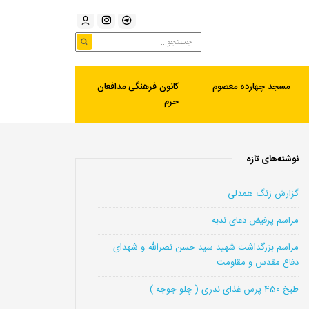
مسجد چهارده معصوم
کانون فرهنگی مدافعان
حرم
نوشته‌های تازه
گزارش زنگ همدلی
مراسم پرفیض دعای ندبه
مراسم بزرگداشت شهید سید حسن نصرالله و شهدای
دفاع مقدس و مقاومت
طبخ 450 پرس غذای نذری ( چلو جوجه )