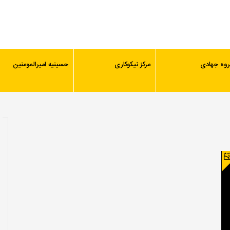
روه جهادی
مرکز نیکوکاری
حسینیه امیرالمومنین