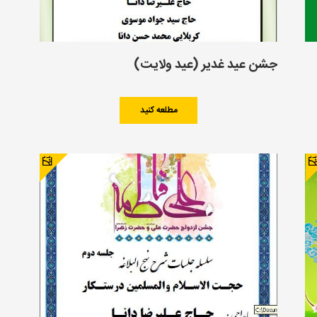
جشن عید غدیر (عید ولایت)
مطلعه کنید