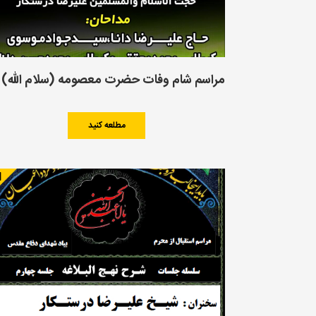
مراسم شام وفات حضرت معصومه (سلام الله)
مطلعه کنید