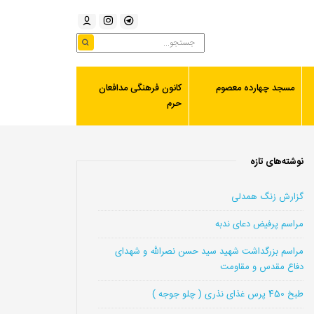
مسجد چهارده معصوم
کانون فرهنگی مدافعان
حرم
نوشته‌های تازه
گزارش زنگ همدلی
مراسم پرفیض دعای ندبه
مراسم بزرگداشت شهید سید حسن نصرالله و شهدای
دفاع مقدس و مقاومت
طبخ 450 پرس غذای نذری ( چلو جوجه )