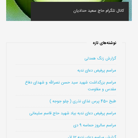
کانال تلگرام حاج سعید حدادیان
نوشته‌های تازه
گزارش زنگ همدلی
مراسم پرفیض دعای ندبه
مراسم بزرگداشت شهید سید حسن نصرالله و شهدای دفاع
مقدس و مقاومت
طبخ 450 پرس غذای نذری ( چلو جوجه )
مراسم پرفیض دعای ندبه بیاد شهید حاج قاسم سلیمانی
مراسم سالروز حماسه 9 دی
گزارش مراسم دعای ندبه 12 اذر