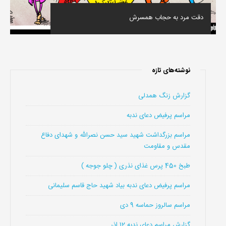
دقت مرد به حجاب همسرش
نوشته‌های تازه
گزارش زنگ همدلی
مراسم پرفیض دعای ندبه
مراسم بزرگداشت شهید سید حسن نصرالله و شهدای دفاع
مقدس و مقاومت
طبخ 450 پرس غذای نذری ( چلو جوجه )
مراسم پرفیض دعای ندبه بیاد شهید حاج قاسم سلیمانی
مراسم سالروز حماسه 9 دی
گزارش مراسم دعای ندبه 12 اذر