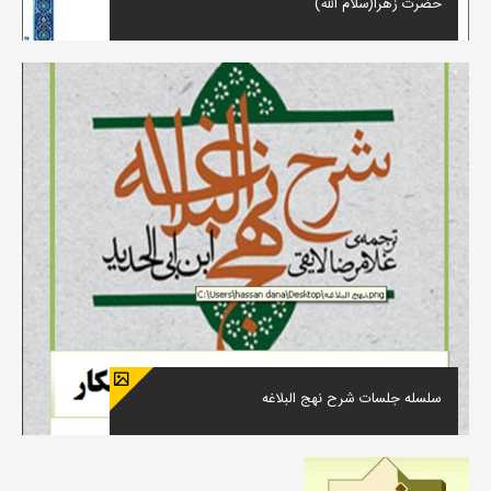
حضرت زهرا(سلام الله)
سلسله جلسات شرح نهج البلاغه