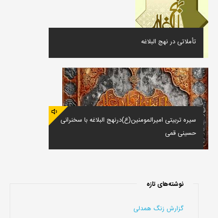
تأملاتى در نهج البلاغه
سیره تربیتی امیرالمومنین(ع)درنهج البلاغه با سخنرانی
حسینی قمی
نوشته‌های تازه
گزارش زنگ همدلی