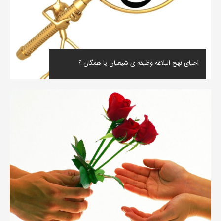
احیای نهج البلاغه وظیفه ی شیعیان یا همگان ؟