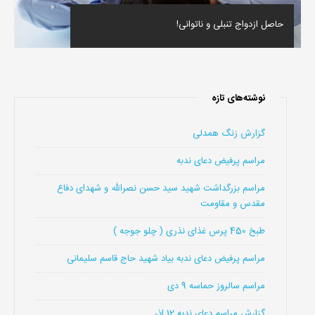
حاصل ازدواج تنبلى و ناتوانى!
نوشته‌های تازه
گزارش زنگ همدلی
مراسم پرفیض دعای ندبه
مراسم بزرگداشت شهید سید حسن نصرالله و شهدای دفاع
مقدس و مقاومت
طبخ 450 پرس غذای نذری ( چلو جوجه )
مراسم پرفیض دعای ندبه بیاد شهید حاج قاسم سلیمانی
مراسم سالروز حماسه 9 دی
گزارش مراسم دعای ندبه 12 اذر