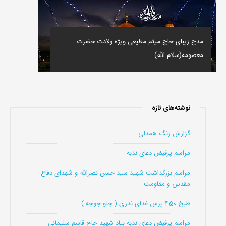
مدح زیبای حاج میثم مطیعی ویژه ولادت حضرت
معصومه(سلام الله)
نوشته‌های تازه
گزارش زنگ همدلی
مراسم پرفیض دعای ندبه
مراسم بزرگداشت شهید سید حسن نصرالله و شهدای دفاع
مقدس و مقاومت
طبخ 450 پرس غذای نذری ( چلو جوجه )
مراسم پرفیض دعای ندبه بیاد شهید حاج قاسم سلیمانی