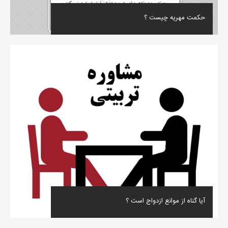
حکمت مهریه چیست ؟
آیا گناه از موانع ازدواج است ؟