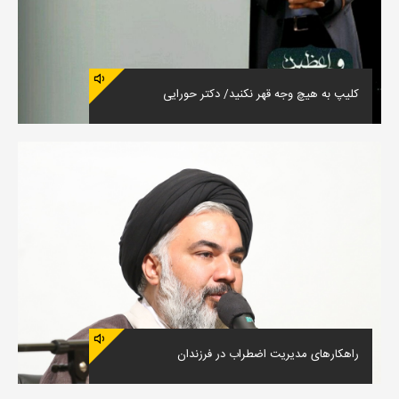
کلیپ به هیچ وجه قهر نکنید/ دکتر حورایی
راهکارهای مدیریت اضطراب در فرزندان