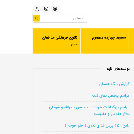
مسجد چهارده معصوم
کانون فرهنگی مدافعان
حرم
نوشته‌های تازه
گزارش زنگ همدلی
مراسم پرفیض دعای ندبه
مراسم بزرگداشت شهید سید حسن نصرالله و شهدای
دفاع مقدس و مقاومت
طبخ 450 پرس غذای نذری ( چلو جوجه )