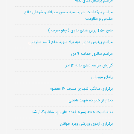
مراسم پرفیض دعای ندبه
مراسم بزرگداشت شهید سید حسن نصرالله و شهدای دفاع
مقدس و مقاومت
طبخ 450 پرس غذای نذری ( چلو جوجه )
مراسم پرفیض دعای ندبه بیاد شهید حاج قاسم سلیمانی
مراسم سالروز حماسه 9 دی
گزارش مراسم دعای ندبه 12 اذر
یلدای مهربانی
برگزاری سالگرد شهدای مسجد 14 معصوم
دیدار از خانواده شهید فاضلی
به مناسبت هفته بسیج گعده هایی پرنشاط برگزار شد
برگزاری اردوی ورزشی ویژه جوانان