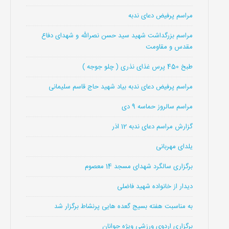
مراسم پرفیض دعای ندبه
مراسم بزرگداشت شهید سید حسن نصرالله و شهدای دفاع
مقدس و مقاومت
طبخ 450 پرس غذای نذری ( چلو جوجه )
مراسم پرفیض دعای ندبه بیاد شهید حاج قاسم سلیمانی
مراسم سالروز حماسه 9 دی
گزارش مراسم دعای ندبه 12 اذر
یلدای مهربانی
برگزاری سالگرد شهدای مسجد 14 معصوم
دیدار از خانواده شهید فاضلی
به مناسبت هفته بسیج گعده هایی پرنشاط برگزار شد
برگزاری اردوی ورزشی ویژه جوانان