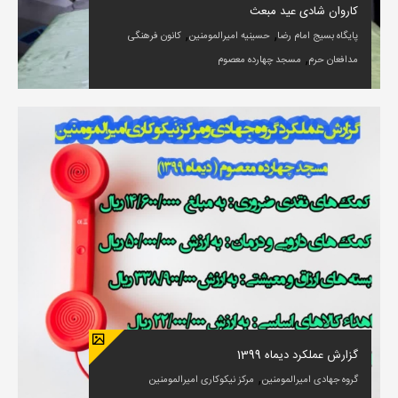
کاروان شادی عید مبعث
,
,
پایگاه بسیج امام رضا
حسینیه امیرالمومنین
کانون فرهنگی
,
مدافعان حرم
مسجد چهارده معصوم
گزارش عملکرد دیماه 1399
,
گروه جهادی امیرالمومنین
مرکز نیکوکاری امیرالمومنین