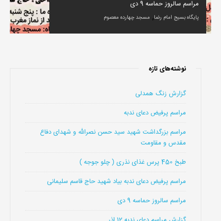
مراسم سالروز حماسه 9 دی
,
پایگاه بسیج امام رضا
مسجد چهارده معصوم
نوشته‌های تازه
گزارش زنگ همدلی
مراسم پرفیض دعای ندبه
مراسم بزرگداشت شهید سید حسن نصرالله و شهدای دفاع
مقدس و مقاومت
طبخ 450 پرس غذای نذری ( چلو جوجه )
مراسم پرفیض دعای ندبه بیاد شهید حاج قاسم سلیمانی
مراسم سالروز حماسه 9 دی
گزارش مراسم دعای ندبه 12 اذر