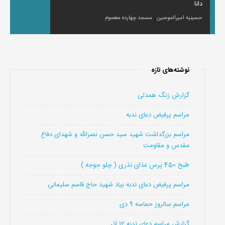
دانا
,
حسینیه امیرالمومنین
مسجد چهارده معصوم
نوشته‌های تازه
گزارش زنگ همدلی
مراسم پرفیض دعای ندبه
مراسم بزرگداشت شهید سید حسن نصرالله و شهدای دفاع
مقدس و مقاومت
طبخ 450 پرس غذای نذری ( چلو جوجه )
مراسم پرفیض دعای ندبه بیاد شهید حاج قاسم سلیمانی
مراسم سالروز حماسه 9 دی
گزارش مراسم دعای ندبه 12 اذر