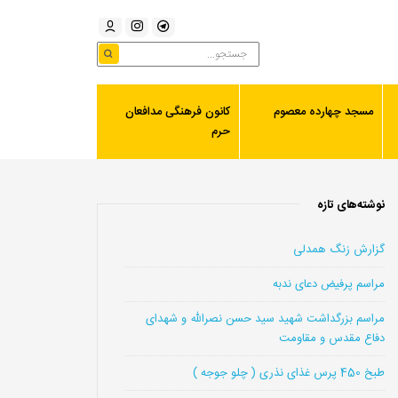
مسجد چهارده معصوم
کانون فرهنگی مدافعان
حرم
نوشته‌های تازه
گزارش زنگ همدلی
مراسم پرفیض دعای ندبه
مراسم بزرگداشت شهید سید حسن نصرالله و شهدای
دفاع مقدس و مقاومت
طبخ 450 پرس غذای نذری ( چلو جوجه )