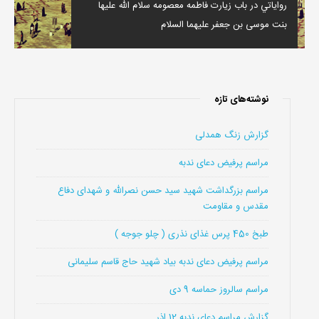
رواياتي در باب زيارت فاطمه معصومه سلام الله عليها
بنت موسى بن جعفر عليهما السلام
نوشته‌های تازه
گزارش زنگ همدلی
مراسم پرفیض دعای ندبه
مراسم بزرگداشت شهید سید حسن نصرالله و شهدای دفاع
مقدس و مقاومت
طبخ 450 پرس غذای نذری ( چلو جوجه )
مراسم پرفیض دعای ندبه بیاد شهید حاج قاسم سلیمانی
مراسم سالروز حماسه 9 دی
گزارش مراسم دعای ندبه 12 اذر