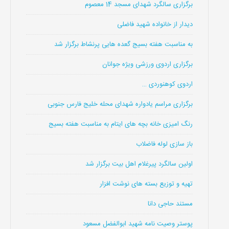
برگزاری سالگرد شهدای مسجد 14 معصوم
دیدار از خانواده شهید فاضلی
به مناسبت هفته بسیج گعده هایی پرنشاط برگزار شد
برگزاری اردوی ورزشی ویژه جوانان
اردوی کوهنوردی …
برگزاری مراسم یادواره شهدای محله خلیج فارس جنوبی
رنگ امیزی خانه بچه های ایتام به مناسبت هفته بسیج
باز سازی لوله فاضلاب
اولین سالگرد پیرغلام اهل بیت برگزار شد
تهیه و توزیع بسته های نوشت افزار
مستند حاجی دانا
پوستر وصیت نامه شهید ابوالفضل مسعود