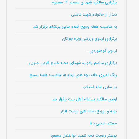
برگزاری سالگرد شهدای مسجد 14 معصوم
دیدار از خانواده شهید فاضلی
به مناسبت هفته بسیج گعده هایی پرنشاط برگزار شد
برگزاری اردوی ورزشی ویژه جوانان
اردوی کوهنوردی …
برگزاری مراسم یادواره شهدای محله خلیج فارس جنوبی
رنگ امیزی خانه بچه های ایتام به مناسبت هفته بسیج
باز سازی لوله فاضلاب
اولین سالگرد پیرغلام اهل بیت برگزار شد
تهیه و توزیع بسته های نوشت افزار
مستند حاجی دانا
پوستر وصیت نامه شهید ابوالفضل مسعود