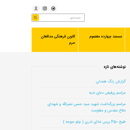
مسجد چهارده معصوم
کانون فرهنگی مدافعان
حرم
نوشته‌های تازه
گزارش زنگ همدلی
مراسم پرفیض دعای ندبه
مراسم بزرگداشت شهید سید حسن نصرالله و شهدای
دفاع مقدس و مقاومت
طبخ 450 پرس غذای نذری ( چلو جوجه )