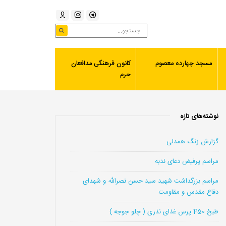
مسجد چهارده معصوم
کانون فرهنگی مدافعان
حرم
نوشته‌های تازه
گزارش زنگ همدلی
مراسم پرفیض دعای ندبه
مراسم بزرگداشت شهید سید حسن نصرالله و شهدای
دفاع مقدس و مقاومت
طبخ 450 پرس غذای نذری ( چلو جوجه )