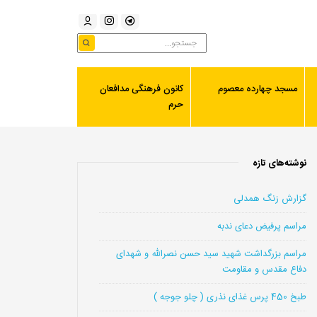
مسجد چهارده معصوم
کانون فرهنگی مدافعان
حرم
نوشته‌های تازه
گزارش زنگ همدلی
مراسم پرفیض دعای ندبه
مراسم بزرگداشت شهید سید حسن نصرالله و شهدای
دفاع مقدس و مقاومت
طبخ 450 پرس غذای نذری ( چلو جوجه )