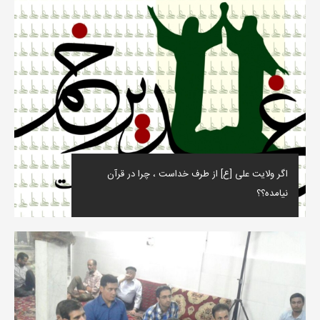
اگر ولایت علی [ع] از طرف خداست ، چرا در قرآن
نیامده؟؟