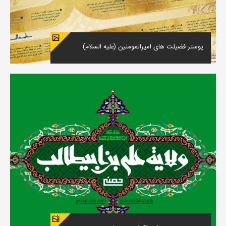
پوستر فضیلت های امیرالمومنین (علیه السلام)