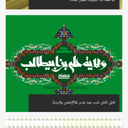
آیا همه جا اکثریّت معیار است؟
فایل کامل شب عید غدیر 95(جشن ولایت)