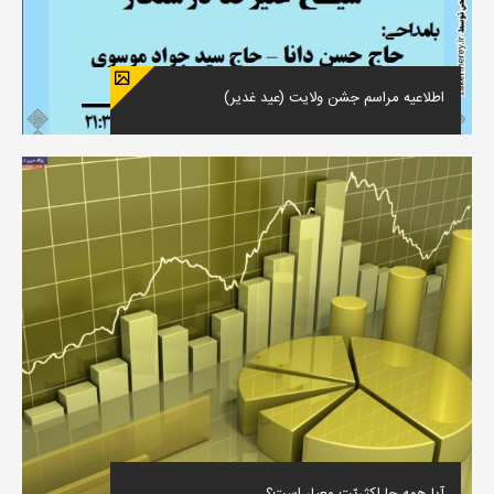
اطلاعیه مراسم جشن ولایت (عید غدیر)