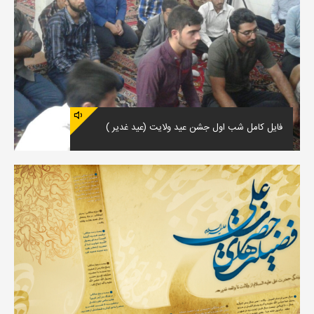
فایل کامل شب اول جشن عید ولایت (عید غدیر )