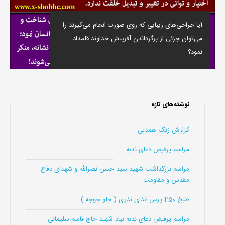
آیا جراحی‌های زیبایی که روی صورت انجام می‌گیرند را
می‌توان جزئی از برگرداندن آفرینش خداوند قلمداد
نمود؟
نوشته‌های تازه
گزارش زنگ همدلی
مراسم پرفیض دعای ندبه
مراسم بزرگداشت شهید سید حسن نصرالله و شهدای دفاع
مقدس و مقاومت
طبخ 450 پرس غذای نذری ( چلو جوجه )
مراسم پرفیض دعای ندبه بیاد شهید حاج قاسم سلیمانی