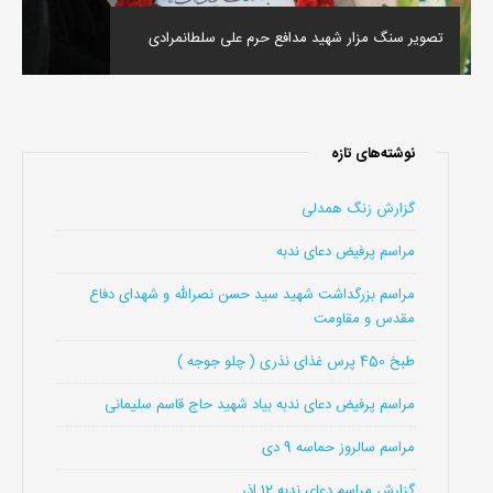
تصویر سنگ مزار شهید مدافع حرم علی سلطانمرادی
نوشته‌های تازه
گزارش زنگ همدلی
مراسم پرفیض دعای ندبه
مراسم بزرگداشت شهید سید حسن نصرالله و شهدای دفاع
مقدس و مقاومت
طبخ 450 پرس غذای نذری ( چلو جوجه )
مراسم پرفیض دعای ندبه بیاد شهید حاج قاسم سلیمانی
مراسم سالروز حماسه 9 دی
گزارش مراسم دعای ندبه 12 اذر