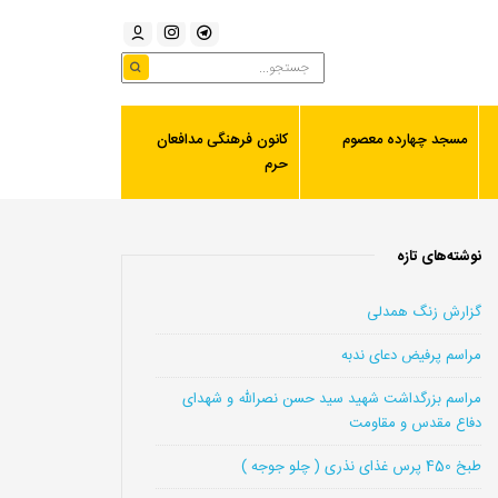
مسجد چهارده معصوم
کانون فرهنگی مدافعان
حرم
نوشته‌های تازه
گزارش زنگ همدلی
مراسم پرفیض دعای ندبه
مراسم بزرگداشت شهید سید حسن نصرالله و شهدای
دفاع مقدس و مقاومت
طبخ 450 پرس غذای نذری ( چلو جوجه )