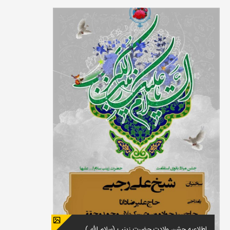
اطلاعیه جشن ولادت حضرت زینب (سلام الله )