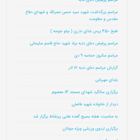
مراسم پرفیض دعای ندبه
مراسم بزرگداشت شهید سید حسن نصرالله و شهدای دفاع
مقدس و مقاومت
طبخ 450 پرس غذای نذری ( چلو جوجه )
مراسم پرفیض دعای ندبه بیاد شهید حاج قاسم سلیمانی
مراسم سالروز حماسه 9 دی
گزارش مراسم دعای ندبه 12 اذر
یلدای مهربانی
برگزاری سالگرد شهدای مسجد 14 معصوم
دیدار از خانواده شهید فاضلی
به مناسبت هفته بسیج گعده هایی پرنشاط برگزار شد
برگزاری اردوی ورزشی ویژه جوانان