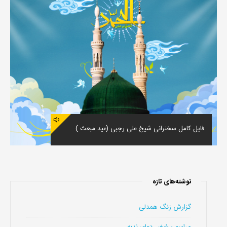
فایل کامل سخنرانی شیخ علی رجبی (عید مبعث )
نوشته‌های تازه
گزارش زنگ همدلی