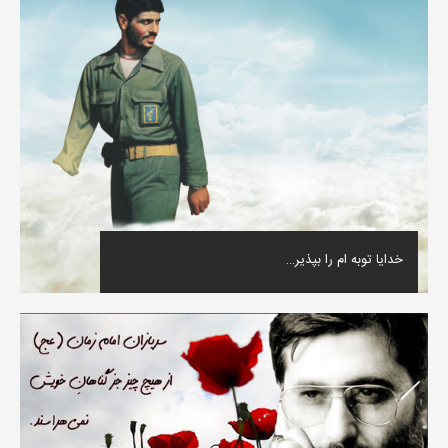
خدایا توبه ام را بپذیر…