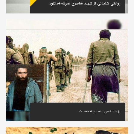
روایتی شنیدنی از شهید شاهرخ ضرغام+دانلود
رزمنــده‌ی عصـا بـه دسـت