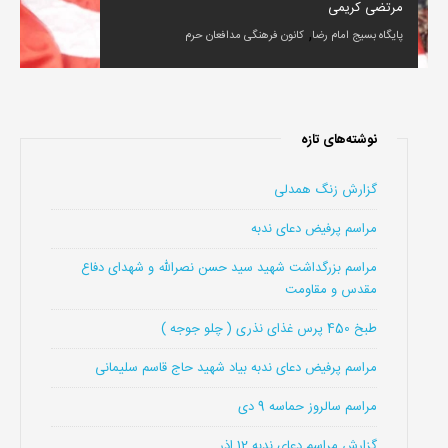
مرتضی کریمی
,
پایگاه بسیج امام رضا
کانون فرهنگی مدافعان حرم
نوشته‌های تازه
گزارش زنگ همدلی
مراسم پرفیض دعای ندبه
مراسم بزرگداشت شهید سید حسن نصرالله و شهدای دفاع
مقدس و مقاومت
طبخ 450 پرس غذای نذری ( چلو جوجه )
مراسم پرفیض دعای ندبه بیاد شهید حاج قاسم سلیمانی
مراسم سالروز حماسه 9 دی
گزارش مراسم دعای ندبه 12 اذر