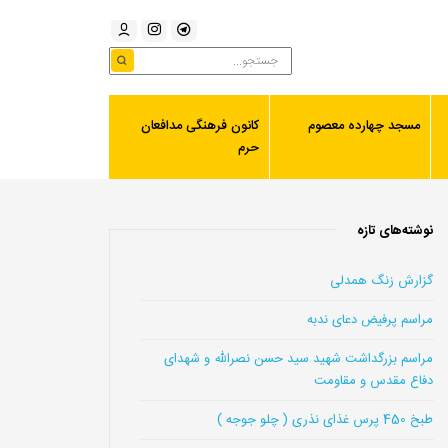
مسجد چهارده معصوم
کانون فرهنگی مدافعان
حرم
نوشته‌های تازه
گزارش زنگ همدلی
مراسم پرفیض دعای ندبه
مراسم بزرگداشت شهید سید حسن نصرالله و شهدای
دفاع مقدس و مقاومت
طبخ 450 پرس غذای نذری ( چلو جوجه )