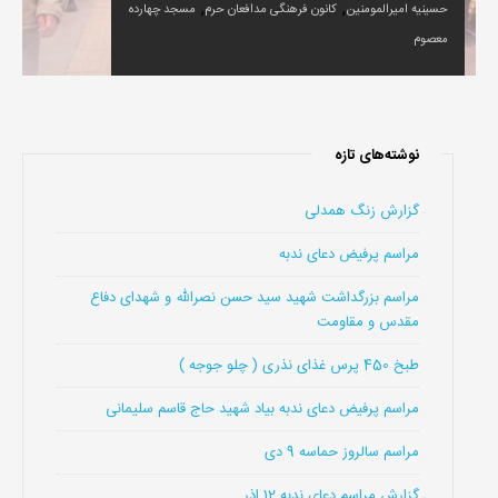
,
,
حسینیه امیرالمومنین
کانون فرهنگی مدافعان حرم
مسجد چهارده
معصوم
نوشته‌های تازه
گزارش زنگ همدلی
مراسم پرفیض دعای ندبه
مراسم بزرگداشت شهید سید حسن نصرالله و شهدای دفاع
مقدس و مقاومت
طبخ 450 پرس غذای نذری ( چلو جوجه )
مراسم پرفیض دعای ندبه بیاد شهید حاج قاسم سلیمانی
مراسم سالروز حماسه 9 دی
گزارش مراسم دعای ندبه 12 اذر