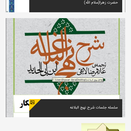
حضرت زهرا(سلام الله)
سلسله جلسات شرح نهج البلاغه