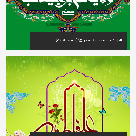
فایل کامل شب عید غدیر 95(جشن ولایت)